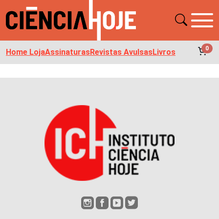
0
Home Loja
Assinaturas
Revistas Avulsas
Livros