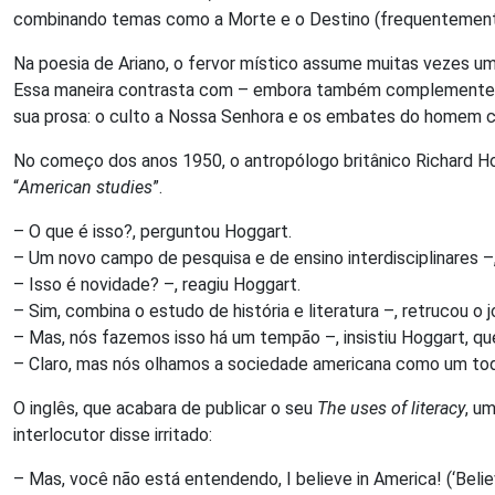
combinando temas como a Morte e o Destino (frequentement
Na poesia de Ariano, o fervor místico assume muitas vezes u
Essa maneira contrasta com – embora também complemente – a
sua prosa: o culto a Nossa Senhora e os embates do homem c
No começo dos anos 1950, o antropólogo britânico Richard H
“
American studies
”.
– O que é isso?, perguntou Hoggart.
– Um novo campo de pesquisa e de ensino interdisciplinares –,
– Isso é novidade? –, reagiu Hoggart.
– Sim, combina o estudo de história e literatura –, retrucou o 
– Mas, nós fazemos isso há um tempão –, insistiu Hoggart, que
– Claro, mas nós olhamos a sociedade americana como um todo 
O inglês, que acabara de publicar o seu
The uses of literacy
, u
interlocutor disse irritado:
– Mas, você não está entendendo, I believe in America! (‘Belie