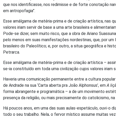
que nos identificasse, nos redimisse e de forte conotação nar
em antropofagia”.
Esse amálgama de matéria-prima e de criação artística, nas qu
valores iriam servir de base a uma arte brasileira e alimentar
Pode-se dizer, sem muito risco, que a obra de Ariano Suassuna s
pelo menos em suas manifestações nordestinas, que, por um 
brasileiro do Paleolítico; e, por outro, a situa geográfica e 
Petrarca.
Esse amálgama de matéria-prima e de criação artística – assin
se-ia constituído em toda uma civilização cujos valores iriam 
Haveria uma comunicação permanente entre a cultura popular e
de Andrade na sua ‘Carta aberta pra João Alphonsus’, em
A li
forma abrangente e programática – a de um movimento estético
presença da religião, ou mais precisamente do catolicismo, na 
Há poucos anos, em uma das suas aulas-espetáculo, ouvi-o dizer
todo o seu trabalho. Nela, o fervor místico assume muitas vez