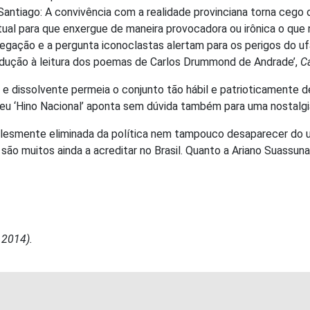
ntiago: A convivência com a realidade provinciana torna cego o
tual para que enxergue de maneira provocadora ou irônica o que n
negação e a pergunta iconoclastas alertam para os perigos do u
ntrodução à leitura dos poemas de Carlos Drummond de Andrade’,
C
co e dissolvente permeia o conjunto tão hábil e patrioticamente
seu ‘Hino Nacional’ aponta sem dúvida também para uma nostalgia 
lesmente eliminada da política nem tampouco desaparecer do unive
ão muitos ainda a acreditar no Brasil. Quanto a Ariano Suassuna
 2014).