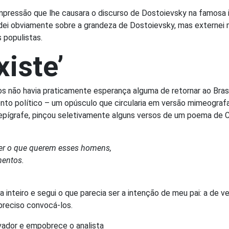
impressão que lhe causara o discurso de Dostoievsky na famosa
ei obviamente sobre a grandeza de Dostoievsky, mas externei mi
 populistas.
iste’
 não havia praticamente esperança alguma de retornar ao Brasil,
to político – um opúsculo que circularia em versão mimeografada 
epígrafe, pinçou seletivamente alguns versos de um poema de C
der o que querem esses homens,
mentos.
inteiro e segui o que parecia ser a intenção de meu pai: a de v
é preciso convocá-los.
vador e empobrece o analista