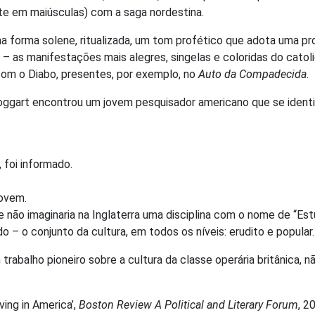
e em maiúsculas) com a saga nordestina.
ma forma solene, ritualizada, um tom profético que adota uma p
s manifestações mais alegres, singelas e coloridas do catoli
om o Diabo, presentes, por exemplo, no
Auto da Compadecida
.
oggart encontrou um jovem pesquisador americano que se ident
 foi informado.
jovem.
 não imaginaria na Inglaterra uma disciplina com o nome de “Est
– o conjunto da cultura, em todos os níveis: erudito e popular.
m trabalho pioneiro sobre a cultura da classe operária britânica, n
ving in America’,
Boston Review A Political and Literary Forum
, 2