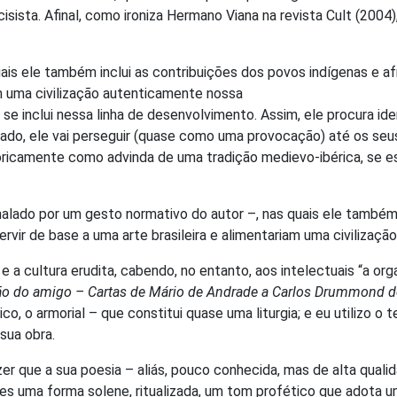
cisista. Afinal, como ironiza Hermano Viana na revista Cult (20
ais ele também inclui as contribuições dos povos indígenas e afr
iam uma civilização autenticamente nossa
e inclui nessa linha de desenvolvimento. Assim, ele procura ident
lado, ele vai perseguir (quase como uma provocação) até os se
historicamente como advinda de uma tradição medievo-ibérica, se 
alado por um gesto normativo do autor –, nas quais ele também i
servir de base a uma arte brasileira e alimentariam uma civilizaç
 a cultura erudita, cabendo, no entanto, aos intelectuais “a or
ção do amigo – Cartas de Mário de Andrade a Carlos Drummond 
, o armorial – que constitui quase uma liturgia; e eu utilizo 
sua obra.
 que a sua poesia – aliás, pouco conhecida, mas de alta qualidad
es uma forma solene, ritualizada, um tom profético que adota um