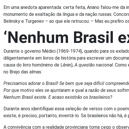
Em uma anedota aparentada: certa feita, Ariano falou-me da 
monumento de exaltação da língua e da nação russas. Concord
Belinsky e Turgenev – ao que ele retrucou: – Mas eu prefiro os
‘Nenhum Brasil ex
Durante o governo Médici (1969-1974), quando para os exilados
diligentemente em livros de história para escrever um documen
causa do livro homônimo de Lênin),
A questão nacional
. Como 
no Brejo das almas:
Precisamos adorar o Brasil! Se bem que seja difícil compreen
Por que motivo eles se ajuntaram e qual a razão de seus sofri
Nenhum Brasil existe. E acaso existirão os brasileiros?
Durante anos identifiquei essa seleção de versos com o poema 
existe, é preciso, portanto, inventá-lo. Se brasileiros não há, 
A convivência com a realidade provinciana torna cego o obser