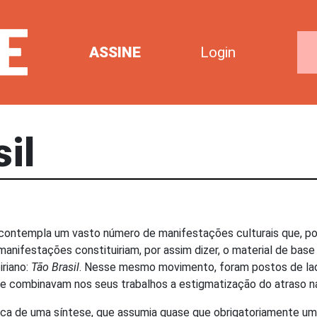
ASSINE
Login
sil
 contempla um vasto número de manifestações culturais que, po
anifestações constituiriam, por assim dizer, o material de ba
iriano:
Tão Brasil
. Nesse mesmo movimento, foram postos de lad
e combinavam nos seus trabalhos a estigmatização do atraso nac
usca de uma síntese, que assumia quase que obrigatoriamente um