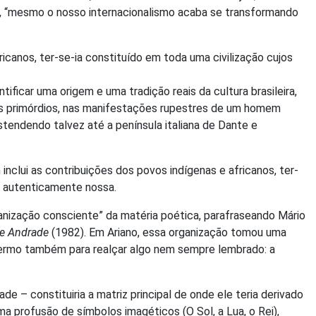
04), “mesmo o nosso internacionalismo acaba se transformando
icanos, ter-se-ia constituído em toda uma civilização cujos
ificar uma origem e uma tradição reais da cultura brasileira,
us primórdios, nas manifestações rupestres de um homem
estendendo talvez até a península italiana de Dante e
nclui as contribuições dos povos indígenas e africanos, ter-
ão autenticamente nossa.
ganização consciente” da matéria poética, parafraseando Mário
de Andrade
(1982). Em Ariano, essa organização tomou uma
o termo também para realçar algo nem sempre lembrado: a
e – constituiria a matriz principal de onde ele teria derivado
a profusão de símbolos imagéticos (O Sol, a Lua, o Rei),