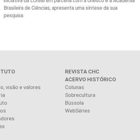
iniciativa da L’Oréal em parceria com a Unesco e a Academia
Brasileira de Ciências, apresenta uma síntese da sua
pesquisa.
ITUTO
REVISTA CHC
ACERVO HISTÓRICO
o, visão e valores
Colunas
ria
Sobrecultura
uto
Bússola
ios
WebSéries
adores
es