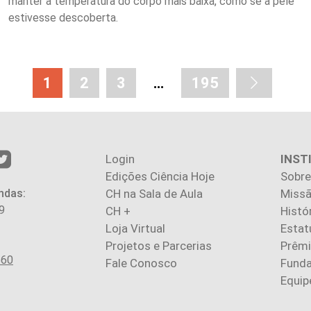
manter a temperatura do corpo mais baixa, como se a pele
estivesse descoberta.
1
2
3
…
195
Login
INST
Edições Ciência Hoje
Sobre
ndas:
CH na Sala de Aula
Missã
9
CH +
Histó
Loja Virtual
Estat
Projetos e Parcerias
Prêm
560
Fale Conosco
Fund
Equip