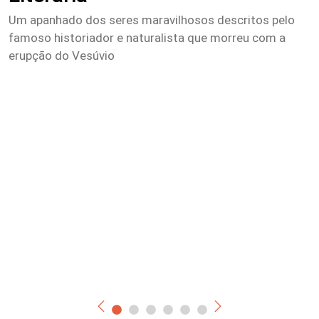
Um apanhado dos seres maravilhosos descritos pelo
O
famoso historiador e naturalista que morreu com a
s
erupção do Vesúvio
m
u
S
m