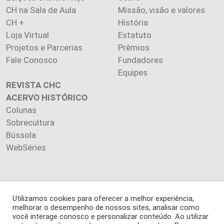
CH na Sala de Aula
Missão, visão e valores
CH +
História
Loja Virtual
Estatuto
Projetos e Parcerias
Prêmios
Fale Conosco
Fundadores
Equipes
REVISTA CHC
ACERVO HISTÓRICO
Colunas
Sobrecultura
Bússola
WebSéries
Utilizamos cookies para oferecer a melhor experiência,
Copyright 2026 INSTITUTO CIÊNCIA HOJE. Todos os direitos
melhorar o desempenho de nossos sites, analisar como
reservados.
você interage conosco e personalizar conteúdo. Ao utilizar
Os artigos publicados na revista refletem exclusivamente a