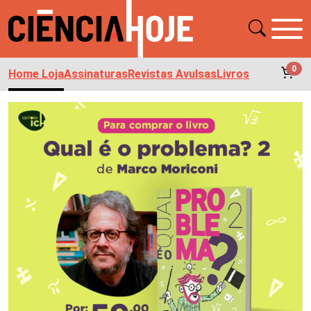
0
Home Loja
Assinaturas
Revistas Avulsas
Livros