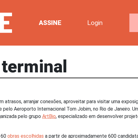
ASSINE
Login
 terminal
com atrasos, arranjar conexões, aproveitar para visitar uma expos
 pelo Aeroporto Internacional Tom Jobim, no Rio de Janeiro. Um
ganizada pelo grupo
ArtBio
, especializado em desenvolver projet
 60
obras escolhidas
a partir de aproximadamente 600 candidatas