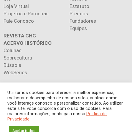
Loja Virtual
Estatuto
Projetos e Parcerias
Prêmios
Fale Conosco
Fundadores
Equipes
REVISTA CHC
ACERVO HISTÓRICO
Colunas
Sobrecultura
Bússola
WebSéries
Utilizamos cookies para oferecer a melhor experiência,
melhorar o desempenho de nossos sites, analisar como
Copyright 2026 INSTITUTO CIÊNCIA HOJE. Todos os direitos
você interage conosco e personalizar conteúdo. Ao utilizar
este site, você concorda com o uso de cookies. Para
reservados.
maiores informações, conheça a nossa
Política de
Os artigos publicados na revista refletem exclusivamente a
Privacidade.
opinião de seus autores.
É proibida a reprodução, integral ou parcial, do conteúdo (imagens
Aceitar todos