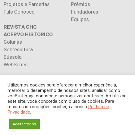
Projetos e Parcerias
Prêmios
Fale Conosco
Fundadores
Equipes
REVISTA CHC
ACERVO HISTÓRICO
Colunas
Sobrecultura
Bússola
WebSéries
Utilizamos cookies para oferecer a melhor experiência,
melhorar o desempenho de nossos sites, analisar como
Copyright 2026 INSTITUTO CIÊNCIA HOJE. Todos os direitos
você interage conosco e personalizar conteúdo. Ao utilizar
este site, você concorda com o uso de cookies. Para
reservados.
maiores informações, conheça a nossa
Política de
Os artigos publicados na revista refletem exclusivamente a
Privacidade.
opinião de seus autores.
É proibida a reprodução, integral ou parcial, do conteúdo (imagens
Aceitar todos
e textos) sem prévia autorização.