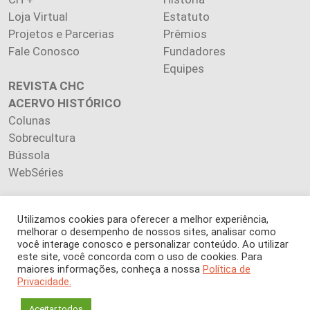
Loja Virtual
Estatuto
Projetos e Parcerias
Prêmios
Fale Conosco
Fundadores
Equipes
REVISTA CHC
ACERVO HISTÓRICO
Colunas
Sobrecultura
Bússola
WebSéries
Utilizamos cookies para oferecer a melhor experiência,
melhorar o desempenho de nossos sites, analisar como
Copyright 2026 INSTITUTO CIÊNCIA HOJE. Todos os direitos
você interage conosco e personalizar conteúdo. Ao utilizar
este site, você concorda com o uso de cookies. Para
reservados.
maiores informações, conheça a nossa
Política de
Os artigos publicados na revista refletem exclusivamente a
Privacidade.
opinião de seus autores.
É proibida a reprodução, integral ou parcial, do conteúdo (imagens
Aceitar todos