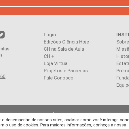
Login
INST
Edições Ciência Hoje
Sobre
ndas:
CH na Sala de Aula
Missã
9
CH +
Histó
Loja Virtual
Estat
Projetos e Parcerias
Prêm
560
Fale Conosco
Fund
Equip
Copyright 2026 INSTITUTO CIÊNCIA HOJE. Todos os direitos reservados
rar o desempenho de nossos sites, analisar como você interage con
gos publicados na revista refletem exclusivamente a opinião de seus 
 com o uso de cookies. Para maiores informações, conheça a nossa
produção, integral ou parcial, do conteúdo (imagens e textos) sem pré