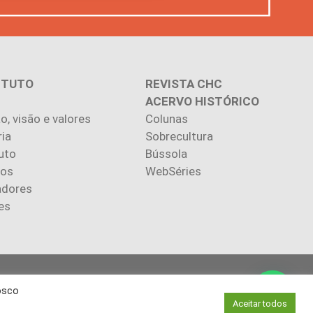
ITUTO
REVISTA CHC
ACERVO HISTÓRICO
o, visão e valores
Colunas
ria
Sobrecultura
uto
Bússola
ios
WebSéries
adores
es
.
osco
autores.
Aceitar todos
via autorização.