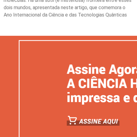
moléculas. Há uma sutil (e misteriosa) fronteira entre esses
dois mundos, apresentada neste artigo, que comemora o
Ano Internacional da Ciência e das Tecnologias Quânticas