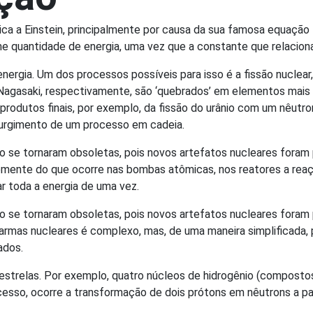
a a Einstein, principalmente por causa da sua famosa equação
 quantidade de energia, uma vez que a constante que relaciona 
nergia. Um dos processos possíveis para isso é a fissão nuclea
Nagasaki, respectivamente, são ‘quebrados’ em elementos mais l
produtos finais, por exemplo, da fissão do urânio com um nêutro
 surgimento de um processo em cadeia.
o se tornaram obsoletas, pois novos artefatos nucleares foram
temente do que ocorre nas bombas atômicas, nos reatores a reaçã
r toda a energia de uma vez.
o se tornaram obsoletas, pois novos artefatos nucleares foram 
rmas nucleares é complexo, mas, de uma maneira simplificada,
ados.
estrelas. Por exemplo, quatro núcleos de hidrogênio (composto
ocesso, ocorre a transformação de dois prótons em nêutrons a pa