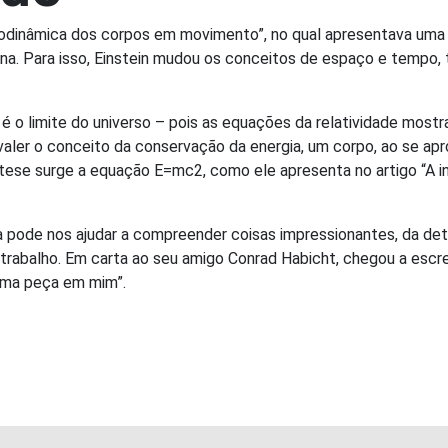
etrodinâmica dos corpos em movimento”, no qual apresentava u
 Para isso, Einstein mudou os conceitos de espaço e tempo, to
 é o limite do universo – pois as equações da relatividade mos
a valer o conceito da conservação da energia, um corpo, ao se a
pótese surge a equação E=mc2, como ele apresenta no artigo “A 
a pode nos ajudar a compreender coisas impressionantes, da de
 trabalho. Em carta ao seu amigo Conrad Habicht, chegou a escre
 uma peça em mim”.