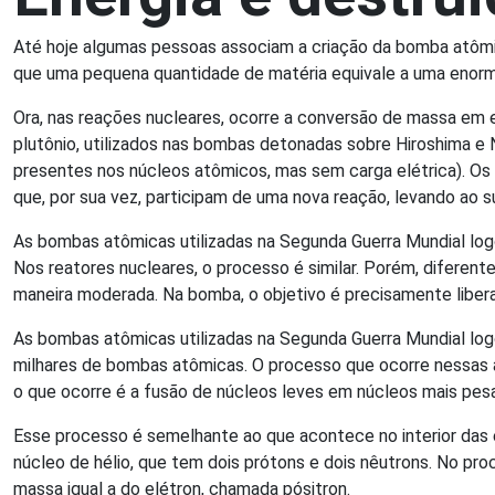
Até hoje algumas pessoas associam a criação da bomba atômic
que uma pequena quantidade de matéria equivale a uma enorme
Ora, nas reações nucleares, ocorre a conversão de massa em e
plutônio, utilizados nas bombas detonadas sobre Hiroshima e 
presentes nos núcleos atômicos, mas sem carga elétrica). Os 
que, por sua vez, participam de uma nova reação, levando ao
As bombas atômicas utilizadas na Segunda Guerra Mundial log
Nos reatores nucleares, o processo é similar. Porém, diferen
maneira moderada. Na bomba, o objetivo é precisamente libera
As bombas atômicas utilizadas na Segunda Guerra Mundial log
milhares de bombas atômicas. O processo que ocorre nessas a
o que ocorre é a fusão de núcleos leves em núcleos mais pes
Esse processo é semelhante ao que acontece no interior das 
núcleo de hélio, que tem dois prótons e dois nêutrons. No pr
massa igual a do elétron, chamada pósitron.