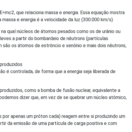
 E=mc2, que relaciona massa e energia. Essa equação mostra
massa e energia é a velocidade da luz (300.000 km/s).
r, na qual núcleos de átomos pesados como os de urânio ou
eves a partir do bombardeio de nêutrons (partículas
n são os átomos de estrôncio e xenônio e mais dois nêutrons,
 produzidos
o é controlada, de forma que a energia seja liberada de
produzidos, como a bomba de fusão nuclear, equivalente a
 podemos dizer que, em vez de se quebrar um núcleo atômico,
s por apenas um próton cada) reagem entre si produzindo um
rtir da emissão de uma partícula de carga positiva e com