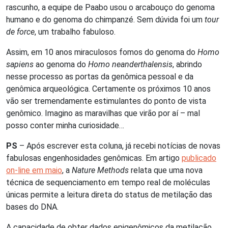
rascunho, a equipe de Paabo usou o arcabouço do genoma
humano e do genoma do chimpanzé. Sem dúvida foi um
tour
de force
, um trabalho fabuloso.
Assim, em 10 anos miraculosos fomos do genoma do
Homo
sapiens
ao genoma do
Homo neanderthalensis
, abrindo
nesse processo as portas da genômica pessoal e da
genômica arqueológica. Certamente os próximos 10 anos
vão ser tremendamente estimulantes do ponto de vista
genômico. Imagino as maravilhas que virão por aí – mal
posso conter minha curiosidade…
PS
– Após escrever esta coluna, já recebi notícias de novas
fabulosas engenhosidades genômicas. Em artigo
publicado
on-line em maio
, a
Nature Methods
relata que uma nova
técnica de sequenciamento em tempo real de moléculas
únicas permite a leitura direta do status de metilação das
bases do DNA.
A capacidade de obter dados epigenômicos da metilação