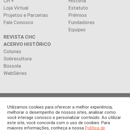
CH +
História
Loja Virtual
Estatuto
Projetos e Parcerias
Prêmios
Fale Conosco
Fundadores
Equipes
REVISTA CHC
ACERVO HISTÓRICO
Colunas
Sobrecultura
Bússola
WebSéries
Copyright 2026 INSTITUTO CIÊNCIA HOJE. Todos os direitos
Utilizamos cookies para oferecer a melhor experiência,
reservados.
melhorar o desempenho de nossos sites, analisar como
Os artigos publicados na revista refletem exclusivamente a
você interage conosco e personalizar conteúdo. Ao utilizar
opinião de seus autores.
este site, você concorda com o uso de cookies. Para
É proibida a reprodução, integral ou parcial, do conteúdo (imagens
maiores informações, conheça a nossa
Política de