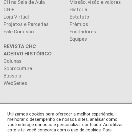
CH na Sala de Aula
Missão, visão e valores
CH +
História
Loja Virtual
Estatuto
Projetos e Parcerias
Prêmios
Fale Conosco
Fundadores
Equipes
REVISTA CHC
ACERVO HISTÓRICO
Colunas
Sobrecultura
Bússola
WebSéries
Copyright 2026 INSTITUTO CIÊNCIA HOJE. Todos os direitos
Utilizamos cookies para oferecer a melhor experiência,
melhorar o desempenho de nossos sites, analisar como
reservados.
você interage conosco e personalizar conteúdo. Ao utilizar
Os artigos publicados na revista refletem exclusivamente a
este site, você concorda com o uso de cookies. Para
opinião de seus autores.