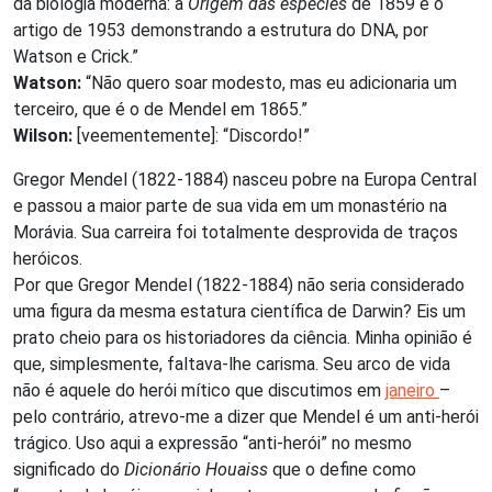
da biologia moderna: a
Origem das espécies
de 1859 e o
artigo de 1953 demonstrando a estrutura do DNA, por
Watson e Crick.”
Watson:
“Não quero soar modesto, mas eu adicionaria um
terceiro, que é o de Mendel em 1865.”
Wilson:
[veementemente]: “Discordo!”
Gregor Mendel (1822-1884) nasceu pobre na Europa Central
e passou a maior parte de sua vida em um monastério na
Morávia. Sua carreira foi totalmente desprovida de traços
heróicos.
Por que Gregor Mendel (1822-1884) não seria considerado
uma figura da mesma estatura científica de Darwin? Eis um
prato cheio para os historiadores da ciência. Minha opinião é
que, simplesmente, faltava-lhe carisma. Seu arco de vida
não é aquele do herói mítico que discutimos em
janeiro
–
pelo contrário, atrevo-me a dizer que Mendel é um anti-herói
trágico. Uso aqui a expressão “anti-herói” no mesmo
significado do
Dicionário Houaiss
que o define como