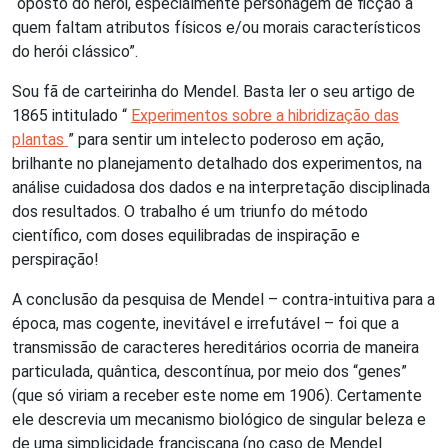
“oposto do herói, especialmente personagem de ficção a
quem faltam atributos físicos e/ou morais característicos
do herói clássico”.
Sou fã de carteirinha do Mendel. Basta ler o seu artigo de
1865 intitulado “
Experimentos sobre a hibridização das
plantas
” para sentir um intelecto poderoso em ação,
brilhante no planejamento detalhado dos experimentos, na
análise cuidadosa dos dados e na interpretação disciplinada
dos resultados. O trabalho é um triunfo do método
científico, com doses equilibradas de inspiração e
perspiração!
A conclusão da pesquisa de Mendel – contra-intuitiva para a
época, mas cogente, inevitável e irrefutável – foi que a
transmissão de caracteres hereditários ocorria de maneira
particulada, quântica, descontínua, por meio dos “genes”
(que só viriam a receber este nome em 1906). Certamente
ele descrevia um mecanismo biológico de singular beleza e
de uma simplicidade franciscana (no caso de Mendel