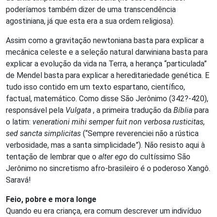
poderíamos também dizer de uma transcendência
agostiniana, já que esta era a sua ordem religiosa).
Assim como a gravitação newtoniana basta para explicar a
mecânica celeste e a seleção natural darwiniana basta para
explicar a evolução da vida na Terra, a herança “particulada”
de Mendel basta para explicar a hereditariedade genética. E
tudo isso contido em um texto espartano, científico,
factual, matemático. Como disse São Jerônimo (342?-420),
responsável pela
Vulgata
, a primeira tradução da
Bíblia
para
o latim:
venerationi mihi semper fuit non verbosa rusticitas,
sed sancta simplicitas
(“Sempre reverenciei não a rústica
verbosidade, mas a santa simplicidade”). Não resisto aqui à
tentação de lembrar que o
alter ego
do cultíssimo São
Jerônimo no sincretismo afro-brasileiro é o poderoso Xangô.
Saravá!
Feio, pobre e mora longe
Quando eu era criança, era comum descrever um indivíduo