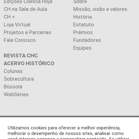
Edições Ciência Hoje
Sobre
CH na Sala de Aula
Missão, visão e valores
CH +
História
Loja Virtual
Estatuto
Projetos e Parcerias
Prêmios
Fale Conosco
Fundadores
Equipes
REVISTA CHC
ACERVO HISTÓRICO
Colunas
Sobrecultura
Bússola
WebSéries
Copyright 2026 INSTITUTO CIÊNCIA HOJE. Todos os direitos
Utilizamos cookies para oferecer a melhor experiência,
reservados.
melhorar o desempenho de nossos sites, analisar como