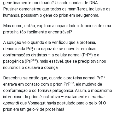
geneticamente codificado? Usando sondas de DNA,
Prusiner demonstrou que todos os mamíferos, inclusive os
humanos, possuíam o gene do príon em seu genoma.
Mas como, então, explicar a capacidade infecciosa de uma
proteína tão facilmente encontrável?
A solução veio quando ele verificou que a proteína,
denominada PrP, era capaz de se enovelar em duas
c
conformações distintas – a celular normal (PrP
) e a
Sc
patogênica (PrP
), mais estável, que se precipitava nos
neurônios e causava a doença.
c
Descobriu-se então que, quando a proteína normal PrP
Sc
entrava em contato com o príon PrP
, ela mudava de
conformação e se tornava patogênica. Assim, o mecanismo
infeccioso do príon é instrutivo – exatamente o
modus
operandi
que Vonnegut havia postulado para o gelo-9! O
príon era um gelo-9 de proteínas!