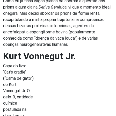
Como eu já tinha vagos planos de abordar a questão dos
príons algum dia na
Deriva Genética
, vi que o momento ideal
chegara. Mas decidi abordar os príons de forma lenta,
recapitulando a minha própria trajetória na compreensão
dessas bizarras proteínas infecciosas, agentes da
encefalopatia espongiforme bovina (popularmente
conhecida como “doença da vaca louca”) e de várias
doenças neurogenerativas humanas.
Kurt Vonnegut Jr.
Capa do livro
‘Cat’s cradle’
(“Cama de gato”)
de Kurt
Vonnegut Jr. O
gelo-9, entidade
química
postulada na
obra, tem o