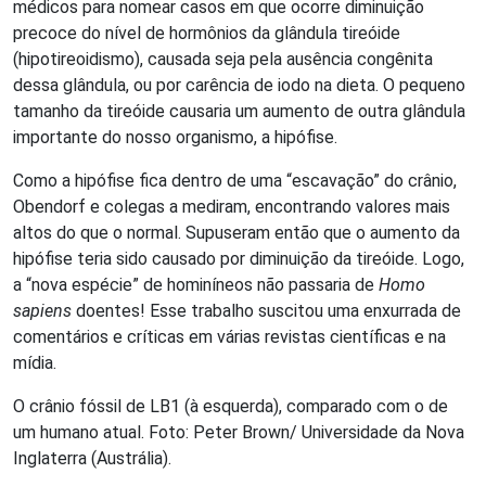
médicos para nomear casos em que ocorre diminuição
precoce do nível de hormônios da glândula tireóide
(hipotireoidismo), causada seja pela ausência congênita
dessa glândula, ou por carência de iodo na dieta. O pequeno
tamanho da tireóide causaria um aumento de outra glândula
importante do nosso organismo, a hipófise.
Como a hipófise fica dentro de uma “escavação” do crânio,
Obendorf e colegas a mediram, encontrando valores mais
altos do que o normal. Supuseram então que o aumento da
hipófise teria sido causado por diminuição da tireóide. Logo,
a “nova espécie” de hominíneos não passaria de
Homo
sapiens
doentes! Esse trabalho suscitou uma enxurrada de
comentários e críticas em várias revistas científicas e na
mídia.
O crânio fóssil de LB1 (à esquerda), comparado com o de
um humano atual. Foto: Peter Brown/ Universidade da Nova
Inglaterra (Austrália).