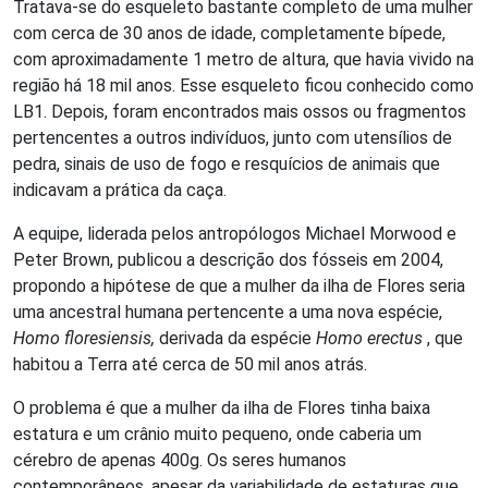
Tratava-se do esqueleto bastante completo de uma mulher
com cerca de 30 anos de idade, completamente bípede,
com aproximadamente 1 metro de altura, que havia vivido na
região há 18 mil anos. Esse esqueleto ficou conhecido como
LB1. Depois, foram encontrados mais ossos ou fragmentos
pertencentes a outros indivíduos, junto com utensílios de
pedra, sinais de uso de fogo e resquícios de animais que
indicavam a prática da caça.
A equipe, liderada pelos antropólogos Michael Morwood e
Peter Brown, publicou a descrição dos fósseis em 2004,
propondo a hipótese de que a mulher da ilha de Flores seria
uma ancestral humana pertencente a uma nova espécie,
Homo floresiensis,
derivada da espécie
Homo erectus
, que
habitou a Terra até cerca de 50 mil anos atrás.
O problema é que a mulher da ilha de Flores tinha baixa
estatura e um crânio muito pequeno, onde caberia um
cérebro de apenas 400g. Os seres humanos
contemporâneos, apesar da variabilidade de estaturas que