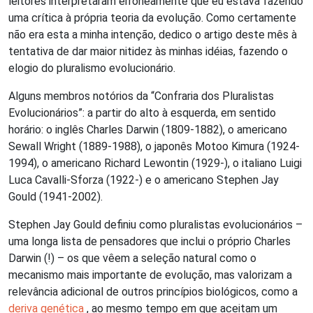
leitores interpretaram erroneamente que eu estava fazendo
uma crítica à própria teoria da evolução. Como certamente
não era esta a minha intenção, dedico o artigo deste mês à
tentativa de dar maior nitidez às minhas idéias, fazendo o
elogio do pluralismo evolucionário.
Alguns membros notórios da “Confraria dos Pluralistas
Evolucionários”: a partir do alto à esquerda, em sentido
horário: o inglês Charles Darwin (1809-1882), o americano
Sewall Wright (1889-1988), o japonês Motoo Kimura (1924-
1994), o americano Richard Lewontin (1929-), o italiano Luigi
Luca Cavalli-Sforza (1922-) e o americano Stephen Jay
Gould (1941-2002).
Stephen Jay Gould definiu como pluralistas evolucionários –
uma longa lista de pensadores que inclui o próprio Charles
Darwin (!) – os que vêem a seleção natural como o
mecanismo mais importante de evolução, mas valorizam a
relevância adicional de outros princípios biológicos, como a
deriva genética
, ao mesmo tempo em que aceitam um