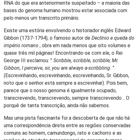
RNA do que era anteriormente suspeitado – a maioria das
bases do genoma humano mostrou estar associada com
pelo menos um transcrito primário.
Existe uma estória envolvendo o historiador inglês Edward
Gibbon (1737-1794), o famoso autor de
Declínio e queda do
império romano
, obra em nada menos que oito volumes e
quase três mil páginas! Encontrando-se com ele, o Rei
George III exclamou: ”
Scribble, scribble, scribble; Mr.
Gibbon, I perceive, sir, you are always a-scribbling.
”
(Escrevinhando, escrevinhando, escrevinhando, Sr. Gibbon,
noto que o senhor está sempre a escrevinhar). Pois bem,
parece que o nosso genoma é igualmente ocupado,
transcrevendo, transcrevendo, sempre transcrevendo… O
porquê de tanta transcrição, ainda não sabemos.
Mas uma pista fascinante foi a descoberta de que não há
uma correspondência direta entre as regiões conservadas
comuns ao homem, camundongo, rato e cachorro e as