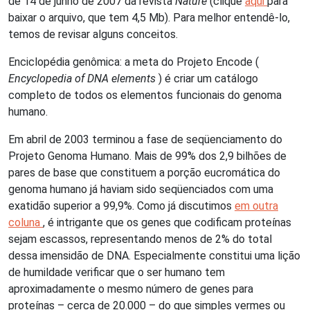
de 14 de junho de 2007 da revista
Nature
(clique
aqui
para
baixar o arquivo, que tem 4,5 Mb). Para melhor entendê-lo,
temos de revisar alguns conceitos.
Enciclopédia genômica: a meta do Projeto Encode (
Encyclopedia of DNA elements
) é criar um catálogo
completo de todos os elementos funcionais do genoma
humano.
Em abril de 2003 terminou a fase de seqüenciamento do
Projeto Genoma Humano. Mais de 99% dos 2,9 bilhões de
pares de base que constituem a porção eucromática do
genoma humano já haviam sido seqüenciados com uma
exatidão superior a 99,9%. Como já discutimos
em outra
coluna
, é intrigante que os genes que codificam proteínas
sejam escassos, representando menos de 2% do total
dessa imensidão de DNA. Especialmente constitui uma lição
de humildade verificar que o ser humano tem
aproximadamente o mesmo número de genes para
proteínas – cerca de 20.000 – do que simples vermes ou