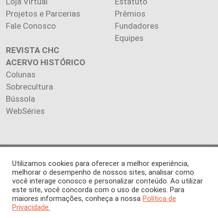
Loja Virtual
Estatuto
Projetos e Parcerias
Prêmios
Fale Conosco
Fundadores
Equipes
REVISTA CHC
ACERVO HISTÓRICO
Colunas
Sobrecultura
Bússola
WebSéries
Copyright 2026 INSTITUTO CIÊNCIA HOJE. Todos os direitos
Utilizamos cookies para oferecer a melhor experiência,
reservados.
melhorar o desempenho de nossos sites, analisar como
você interage conosco e personalizar conteúdo. Ao utilizar
Os artigos publicados na revista refletem exclusivamente a
este site, você concorda com o uso de cookies. Para
opinião de seus autores.
maiores informações, conheça a nossa
Política de
É proibida a reprodução, integral ou parcial, do conteúdo (imagens
Privacidade.
e textos) sem prévia autorização.