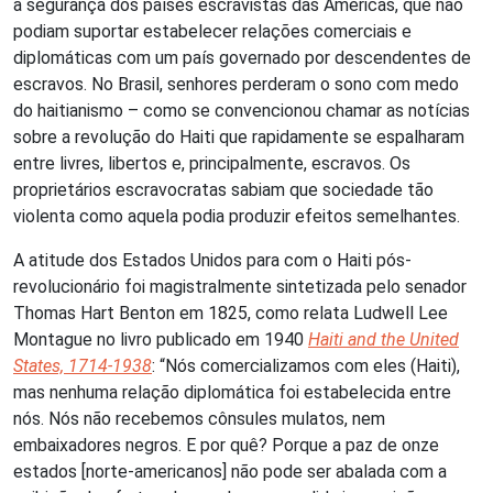
a segurança dos países escravistas das Américas, que não
podiam suportar estabelecer relações comerciais e
diplomáticas com um país governado por descendentes de
escravos. No Brasil, senhores perderam o sono com medo
do haitianismo – como se convencionou chamar as notícias
sobre a revolução do Haiti que rapidamente se espalharam
entre livres, libertos e, principalmente, escravos. Os
proprietários escravocratas sabiam que sociedade tão
violenta como aquela podia produzir efeitos semelhantes.
A atitude dos Estados Unidos para com o Haiti pós-
revolucionário foi magistralmente sintetizada pelo senador
Thomas Hart Benton em 1825, como relata Ludwell Lee
Montague no livro publicado em 1940
Haiti and the United
States, 1714-1938
: “Nós comercializamos com eles (Haiti),
mas nenhuma relação diplomática foi estabelecida entre
nós. Nós não recebemos cônsules mulatos, nem
embaixadores negros. E por quê? Porque a paz de onze
estados [norte-americanos] não pode ser abalada com a