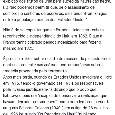
exibição dos frutos de uma bem-sucedida insurreição negra.
(…) Não podemos permitir que, pelo assassinato de
senhores e senhoras de escravos, eles encontrem amigos
entre a população branca dos Estados Unidos.”
Não é de se espantar que os Estados Unidos só tenham
reconhecido a independência do Haiti em 1862. E que a
França tenha cobrado pesada indenização para fazer o
mesmo em 1825.
É preciso refletir sobre quanto do racismo do passado ainda
continua presente nas análises contemporâneas sobre a
tragédia provocada pelo terremoto
Anos mais tarde, quando os Estados Unidos invadiram o Haiti
em 1915, tendo-o governado até 1934, os responsáveis
pela invasão justificaram-na dizendo que o povo que
habitava o país era “incapaz de conservar a civilização que
haviam deixado os franceses”, como bem lembrou o escritor
uruguaio Eduardo Galeano (1940-) em artigo de 26 de julho
de 1996 intitulado “Os Pecados do Haiti” (publicado