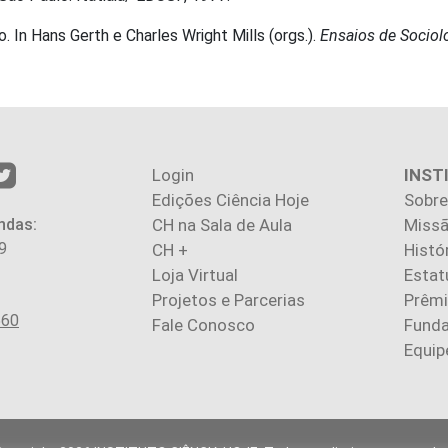
. In Hans Gerth e Charles Wright Mills (orgs.).
Ensaios de Sociol
Login
INST
Edições Ciência Hoje
Sobre
ndas:
CH na Sala de Aula
Missã
9
CH +
Histó
Loja Virtual
Estat
Projetos e Parcerias
Prêm
560
Fale Conosco
Fund
Equip