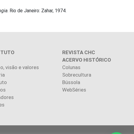
ogia
. Rio de Janeiro: Zahar, 1974.
ITUTO
REVISTA CHC
ACERVO HISTÓRICO
o, visão e valores
Colunas
ria
Sobrecultura
uto
Bússola
ios
WebSéries
adores
es