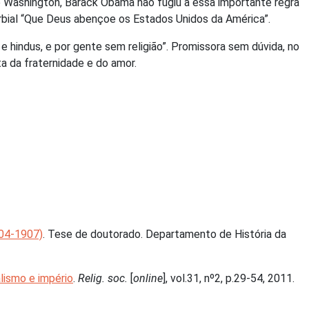
ge Washington, Barack Obama não fugiu a essa importante regra
erbial “Que Deus abençoe os Estados Unidos da América”.
e hindus, e por gente sem religião”. Promissora sem dúvida, no
a da fraternidade e do amor.
904-1907)
. Tese de doutorado. Departamento de História da
alismo e império
.
Relig. soc.
[
online
], vol.31, nº2, p.29-54, 2011.