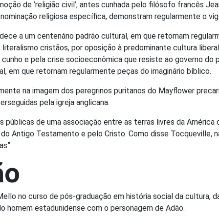
noção de ‘religião civil’, antes cunhada pelo filósofo francês 
nominação religiosa específica, demonstram regularmente o vigo
ece a um centenário padrão cultural, em que retornam regularm
iteralismo cristãos, por oposição à predominante cultura liberal
 cunho e pela crise socioeconômica que resiste ao governo do
al, em que retornam regularmente peças do imaginário bíblico.
mente na imagem dos peregrinos puritanos do Mayflower precari
rseguidas pela igreja anglicana.
s públicas de uma associação entre as terras livres da América
do Antigo Testamento e pelo Cristo. Como disse Tocqueville, n
as”.
ão
a Mello no curso de pós-graduação em história social da cultura,
ão do homem estadunidense com o personagem de Adão.