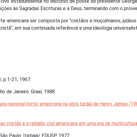
ão civil’ estadunidense no discurso de posse do presidente Geor
enções às Sagradas Escrituras e a Deus, terminando com o prov
orte-americana ser composta por “cristãos e muçulmanos, judeus 
stã”, em sua continuada referência a uma ideologia universalist
º1, p.1-21, 1967.
 Rio de Janeiro: Graal, 1988.
ura nacional norte-americana na obra tardia de Henry James (1
cas cristãs e a religião civil americana em uma era de multicultur
São Paulo: Itatiaia/ EDUSP, 1977.