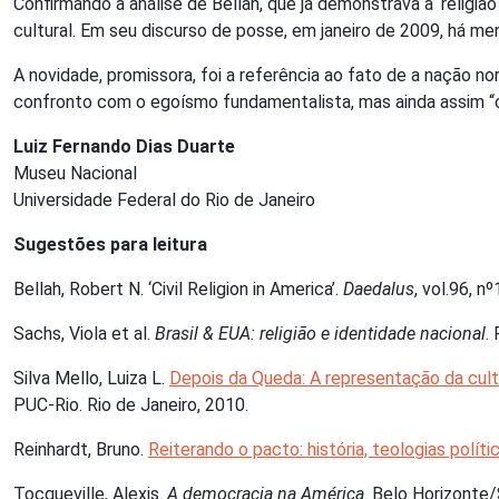
Confirmando a análise de Bellah, que já demonstrava a ‘religi
cultural. Em seu discurso de posse, em janeiro de 2009, há m
A novidade, promissora, foi a referência ao fato de a nação n
confronto com o egoísmo fundamentalista, mas ainda assim “cri
Luiz Fernando Dias Duarte
Museu Nacional
Universidade Federal do Rio de Janeiro
Sugestões para leitura
Bellah, Robert N. ‘Civil Religion in America’.
Daedalus
, vol.96, n
Sachs, Viola et al.
Brasil & EUA: religião e identidade nacional
.
Silva Mello, Luiza L.
Depois da Queda: A representação da cult
PUC-Rio. Rio de Janeiro, 2010.
Reinhardt, Bruno.
Reiterando o pacto: história, teologias políti
Tocqueville, Alexis.
A democracia na América
. Belo Horizonte/