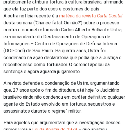
praticamente atribui a tortura à cultura brasileira, afirmando
que ela faz parte dos usos e costumes do país
A outra notícia recente é a
matéria da revista
Carta Capital
desta semana (‘Chance fatal. Ou não?’) sobre o processo
contra o coronel reformado Carlos Alberto Brilhante Ustra,
ex-comandante do Destacamento de Operações de
Informações – Centro de Operações de Defesa Interna
(DOI-Codi) de São Paulo. Há quatro anos, Ustra foi
condenado na ação declaratória que pedia que a Justiça o
reconhecesse como torturador. O coronel apelou da
sentença e agora aguarda julgamento.
A revista defende a condenação de Ustra, argumentando
que, 27 anos após o fim da ditadura, até hoje “o Judiciário
brasileiro ainda não condenou em caráter definitivo qualquer
agente do Estado envolvido em torturas, sequestros e
assassinatos durante o regime” militar.
Para aqueles que argumentam que a investigação desses
crimes viola a
Lei da Anistia de 1979
– que anistiou