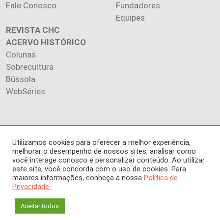
Fale Conosco
Fundadores
Equipes
REVISTA CHC
ACERVO HISTÓRICO
Colunas
Sobrecultura
Bússola
WebSéries
Copyright 2026 INSTITUTO CIÊNCIA HOJE. Todos os direitos
Utilizamos cookies para oferecer a melhor experiência,
melhorar o desempenho de nossos sites, analisar como
reservados.
você interage conosco e personalizar conteúdo. Ao utilizar
Os artigos publicados na revista refletem exclusivamente a
este site, você concorda com o uso de cookies. Para
opinião de seus autores.
maiores informações, conheça a nossa
Política de
É proibida a reprodução, integral ou parcial, do conteúdo (imagens
Privacidade.
e textos) sem prévia autorização.
Aceitar todos