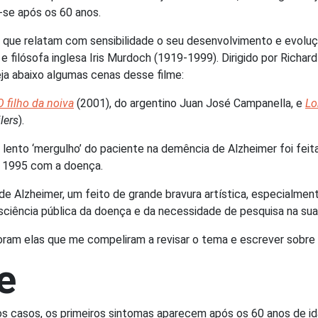
-se após os 60 anos.
 que relatam com sensibilidade o seu desenvolvimento e evoluç
e filósofa inglesa Iris Murdoch (1919-1999). Dirigido por Richard
ja abaixo algumas cenas desse filme:
O filho da noiva
(2001), do argentino Juan José Campanella, e
Lo
ilers
).
nto ‘mergulho’ do paciente na demência de Alzheimer foi feita 
m 1995 com a doença.
 de Alzheimer, um feito de grande bravura artística, especialm
sciência pública da doença e da necessidade de pesquisa na sua
Foram elas que me compeliram a revisar o tema e escrever sobre 
e
os casos, os primeiros sintomas aparecem após os 60 anos de id