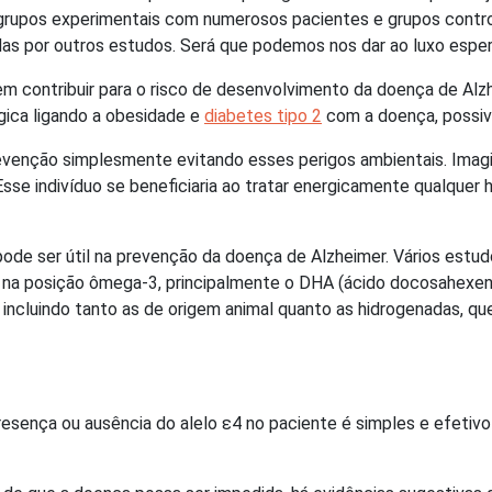
 grupos experimentais com numerosos pacientes e grupos contr
por outros estudos. Será que podemos nos dar ao luxo esperar p
 contribuir para o risco de desenvolvimento da doença de Alzh
gica ligando a obesidade e
diabetes tipo 2
com a doença, possive
prevenção simplesmente evitando esses perigos ambientais. Im
 Esse indivíduo se beneficiaria ao tratar energicamente qualquer
pode ser útil na prevenção da doença de Alzheimer. Vários estu
os na posição ômega-3, principalmente o DHA (ácido docosahexeno
, incluindo tanto as de origem animal quanto as hidrogenadas, qu
resença ou ausência do alelo ε4 no paciente é simples e efetiv