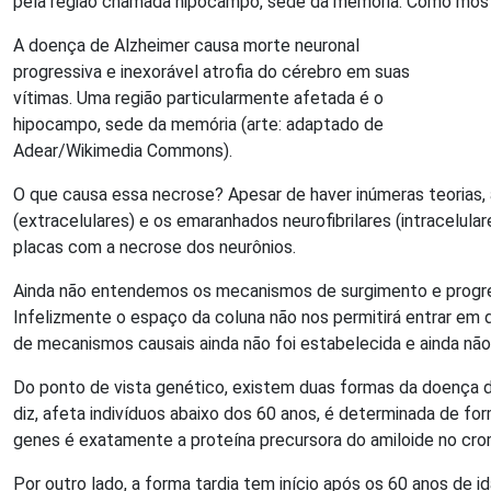
pela região chamada hipocampo, sede da memória. Como mostra 
A doença de Alzheimer causa morte neuronal
progressiva e inexorável atrofia do cérebro em suas
vítimas. Uma região particularmente afetada é o
hipocampo, sede da memória (arte: adaptado de
Adear/Wikimedia Commons).
O que causa essa necrose? Apesar de haver inúmeras teorias,
(extracelulares) e os emaranhados neurofibrilares (intracelula
placas com a necrose dos neurônios.
Ainda não entendemos os mecanismos de surgimento e progr
Infelizmente o espaço da coluna não nos permitirá entrar em 
de mecanismos causais ainda não foi estabelecida e ainda 
Do ponto de vista genético, existem duas formas da doença d
diz, afeta indivíduos abaixo dos 60 anos, é determinada de
genes é exatamente a proteína precursora do amiloide no cro
Por outro lado, a forma tardia tem início após os 60 anos de