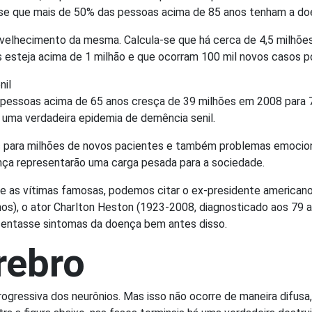
ma-se que mais de 50% das pessoas acima de 85 anos tenham a d
nvelhecimento da mesma. Calcula-se que há cerca de 4,5 milhões
esteja acima de 1 milhão e que ocorram 100 mil novos casos po
nil
 pessoas acima de 65 anos cresça de 39 milhões em 2008 para 7
 uma verdadeira epidemia de demência senil.
para milhões de novos pacientes e também problemas emocionai
nça representarão uma carga pesada para a sociedade.
e as vítimas famosas, podemos citar o ex-presidente americano
os), o ator Charlton Heston (1923-2008, diagnosticado aos 79 a
esentasse sintomas da doença bem antes disso.
rebro
ressiva dos neurônios. Mas isso não ocorre de maneira difusa,