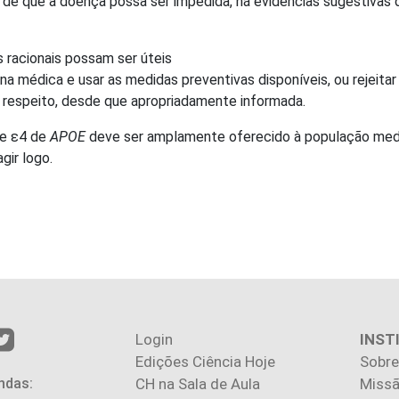
as de que a doença possa ser impedida, há evidências sugestiva
 racionais possam ser úteis
na médica e usar as medidas preventivas disponíveis, ou rejeita
 respeito, desde que apropriadamente informada.
te ε4 de
APOE
deve ser amplamente oferecido à população medi
gir logo.
Login
INST
Edições Ciência Hoje
Sobre
ndas:
CH na Sala de Aula
Missã