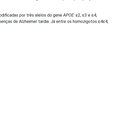
dificadas por três alelos do gene
APOE
: ε2, ε3 e ε4,
oenças de Alzheimer tardia. Já entre os homozigotos ε4ε4,