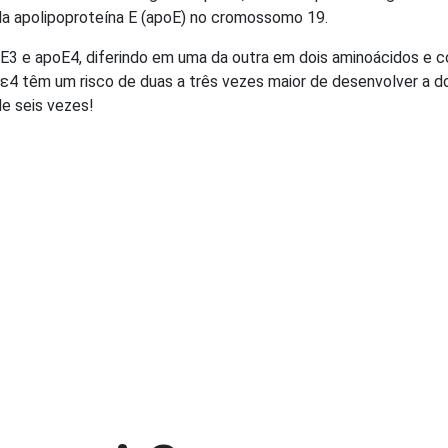
da apolipoproteína E (apoE) no cromossomo 19.
E3 e apoE4, diferindo em uma da outra em dois aminoácidos e co
ε4 têm um risco de duas a três vezes maior de desenvolver a d
e seis vezes!