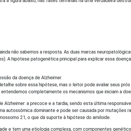
a figura abaixo, nas fases terminais há uma verdadeira destru
 ainda não sabemos a resposta. As duas marcas neuropatológica
res). A hipótese patogenética principal para explicar essa doenç
essão da doença de Alzheimer
detalhe sobre essa hipótese, mas o leitor pode avaliar seus pr
não entendemos completamente os mecanismos que iniciam a doe
e Alzheimer: a precoce e a tardia, sendo esta última responsá
 forma autossômica dominante e pode ser causada por mutações 
mossomo 21, o que dá suporte à hipótese do amiloide.
 idade e tem uma etiologia complexa, com componentes genéticos