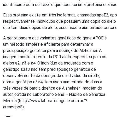
identificado com certeza: o que codifica uma proteína chama
Essa proteína existe em três isoformas, chamadas apoE2, apo
respectivamente. Indivíduos que possuem uma cópia do alelo 
que têm duas cópias do alelo, esse risco é aumentado cerca d
A genotipagem das variantes genéticas do gene APOE é
um método simples e eficiente para determinar a
predisposição genética para a doença de Alzheimer. A
imagem mostra o teste da PCR alelo-específica para os
alelos ε2, ε3 e ε4. O indivíduo da esquerda com o
genótipo ε3ε3 não tem predisposição genética de
desenvolvimento da doença. Já o indivíduo da direita,
com o genótipo ε3ε4, tem risco aumentado de duas a
três vezes de para a doença de Alzheimer. Imagem do
autor, obtida no Laboratório Gene – Núcleo de Genética
Médica (http://www.laboratoriogene.com.br/?
area=apoE).