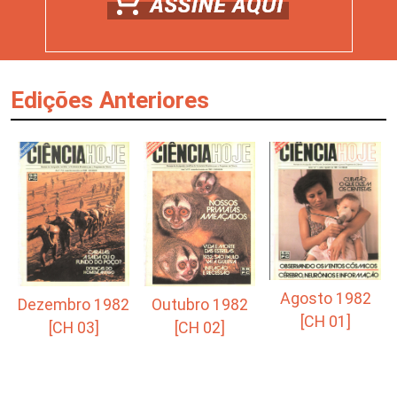
Edições Anteriores
Agosto 1982
Outubro 1982
Dezembro 1982
[CH 01]
[CH 02]
[CH 03]