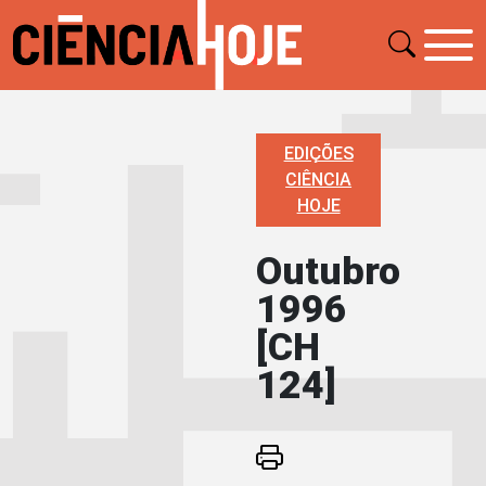
EDIÇÕES
CIÊNCIA
HOJE
Outubro
1996
[CH
124]