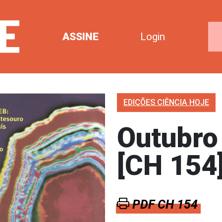
ASSINE
Login
EDIÇÕES CIÊNCIA HOJE
Outubro
[CH 154
PDF CH 154