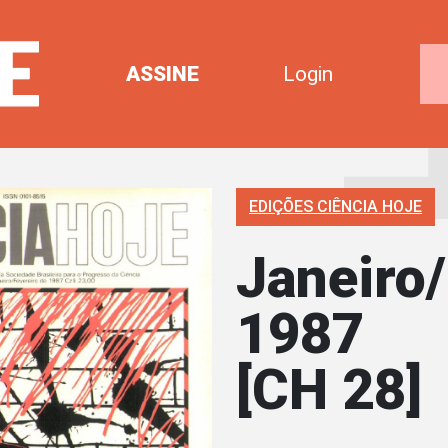
ASSINE
Login
EDIÇÕES CIÊNCIA HOJE
Janeiro/
1987
[CH 28]