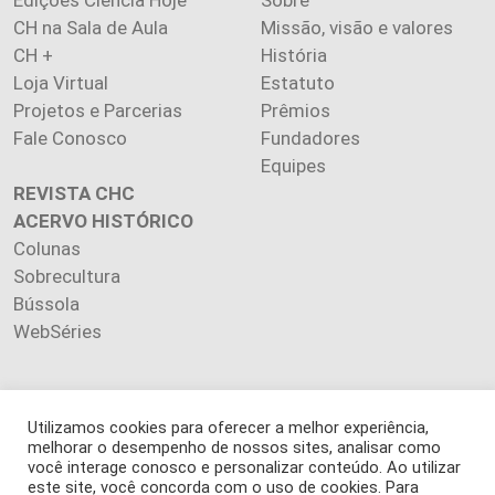
CH na Sala de Aula
Missão, visão e valores
CH +
História
Loja Virtual
Estatuto
Projetos e Parcerias
Prêmios
Fale Conosco
Fundadores
Equipes
REVISTA CHC
ACERVO HISTÓRICO
Colunas
Sobrecultura
Bússola
WebSéries
Utilizamos cookies para oferecer a melhor experiência,
Copyright 2026 INSTITUTO CIÊNCIA HOJE. Todos os direitos
melhorar o desempenho de nossos sites, analisar como
você interage conosco e personalizar conteúdo. Ao utilizar
reservados.
este site, você concorda com o uso de cookies. Para
Os artigos publicados na revista refletem exclusivamente a