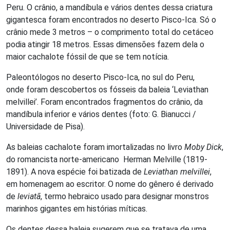
Peru. O crânio, a mandíbula e vários dentes dessa criatura
gigantesca foram encontrados no deserto Pisco-Ica. Só o
crânio mede 3 metros – o comprimento total do cetáceo
podia atingir 18 metros. Essas dimensões fazem dela o
maior cachalote fóssil de que se tem notícia.
Paleontólogos no deserto Pisco-Ica, no sul do Peru,
onde foram descobertos os fósseis da baleia ‘Leviathan
melvillei’. Foram encontrados fragmentos do crânio, da
mandíbula inferior e vários dentes (foto: G. Bianucci /
Universidade de Pisa).
As baleias cachalote foram imortalizadas no livro
Moby Dick
,
do romancista norte-americano Herman Melville (1819-
1891). A nova espécie foi batizada de
Leviathan melvillei
,
em homenagem ao escritor. O nome do gênero é derivado
de
leviatã
, termo hebraico usado para designar monstros
marinhos gigantes em histórias míticas.
Os dentes dessa baleia sugerem que se tratava de uma