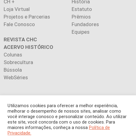
CH +
História
Loja Virtual
Estatuto
Projetos e Parcerias
Prêmios
Fale Conosco
Fundadores
Equipes
REVISTA CHC
ACERVO HISTÓRICO
Colunas
Sobrecultura
Bússola
WebSéries
Utilizamos cookies para oferecer a melhor experiência,
Copyright 2026 INSTITUTO CIÊNCIA HOJE. Todos os direitos
melhorar o desempenho de nossos sites, analisar como
reservados.
você interage conosco e personalizar conteúdo. Ao utilizar
Os artigos publicados na revista refletem exclusivamente a
este site, você concorda com o uso de cookies. Para
maiores informações, conheça a nossa
Política de
opinião de seus autores.
Privacidade.
É proibida a reprodução, integral ou parcial, do conteúdo (imagens