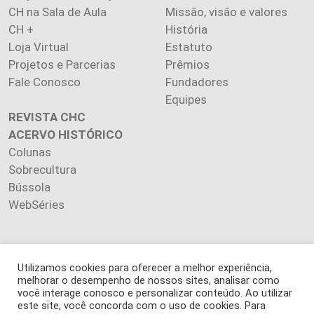
CH na Sala de Aula
Missão, visão e valores
CH +
História
Loja Virtual
Estatuto
Projetos e Parcerias
Prêmios
Fale Conosco
Fundadores
Equipes
REVISTA CHC
ACERVO HISTÓRICO
Colunas
Sobrecultura
Bússola
WebSéries
Utilizamos cookies para oferecer a melhor experiência,
Copyright 2026 INSTITUTO CIÊNCIA HOJE. Todos os direitos
melhorar o desempenho de nossos sites, analisar como
reservados.
você interage conosco e personalizar conteúdo. Ao utilizar
este site, você concorda com o uso de cookies. Para
Os artigos publicados na revista refletem exclusivamente a