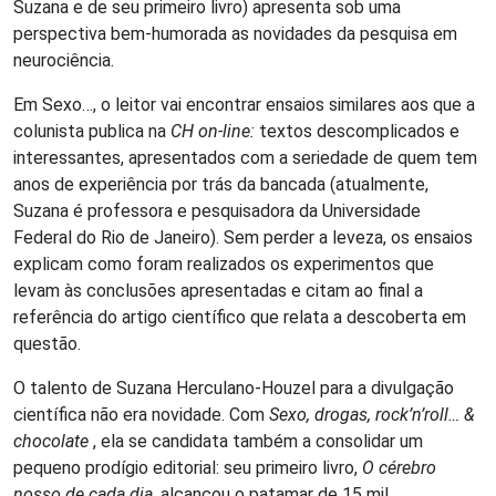
Suzana e de seu primeiro livro) apresenta sob uma
perspectiva bem-humorada as novidades da pesquisa em
neurociência.
Em Sexo…, o leitor vai encontrar ensaios similares aos que a
colunista publica na
CH on-line:
textos descomplicados e
interessantes, apresentados com a seriedade de quem tem
anos de experiência por trás da bancada (atualmente,
Suzana é professora e pesquisadora da Universidade
Federal do Rio de Janeiro). Sem perder a leveza, os ensaios
explicam como foram realizados os experimentos que
levam às conclusões apresentadas e citam ao final a
referência do artigo científico que relata a descoberta em
questão.
O talento de Suzana Herculano-Houzel para a divulgação
científica não era novidade. Com
Sexo, drogas, rock’n’roll… &
chocolate
, ela se candidata também a consolidar um
pequeno prodígio editorial: seu primeiro livro,
O cérebro
nosso de cada dia,
alcançou o patamar de 15 mil