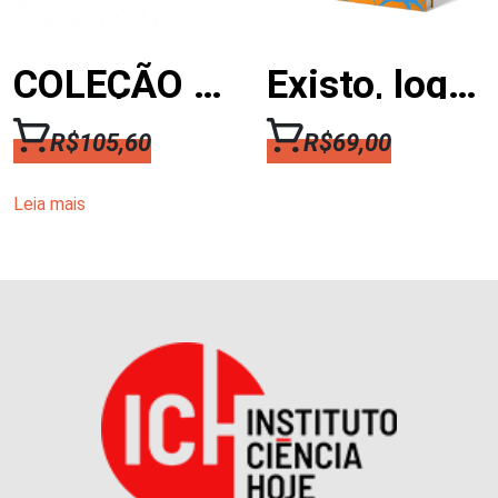
COLEÇÃO MEMÓRIA HOJE
Existo, logo penso – Histórias de um cérebro inquieto
R$
105,60
R$
69,00
Leia mais