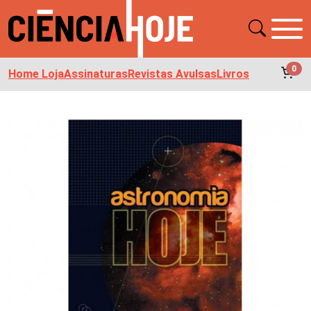
0
Home Loja
Assinaturas
Revistas Avulsas
Livros