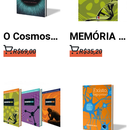
O Cosmos ao Seu Alcance – A natureza e seus fenômenos explicados de modo descomplicado
MEMÓRIA HOJE – VOL 1: CIÊNCIAS BIOLÓGICAS E AMBIENTAIS
R$
69,00
R$
35,20