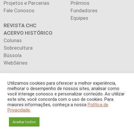
Projetos e Parcerias
Prêmios
Fale Conosco
Fundadores
Equipes
REVISTA CHC
ACERVO HISTÓRICO
Colunas
Sobrecultura
Bússola
WebSéries
Utilizamos cookies para oferecer a melhor experiência,
melhorar o desempenho de nossos sites, analisar como
você interage conosco e personalizar conteúdo. Ao utilizar
Copyright 2026 INSTITUTO CIÊNCIA HOJE. Todos os direitos
este site, você concorda com o uso de cookies. Para
reservados.
maiores informações, conheça a nossa
Política de
Os artigos publicados na revista refletem exclusivamente a
Privacidade.
opinião de seus autores.
É proibida a reprodução, integral ou parcial, do conteúdo (imagens
Aceitar todos
e textos) sem prévia autorização.