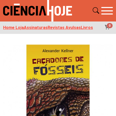
0
Home Loja
Assinaturas
Revistas Avulsas
Livros