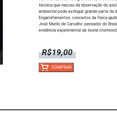
técnica que nasceu da observação do azul 
ambiental pode extinguir grande parte da d
Engarrafamentos: conceitos da física ajuda
José Murilo de Carvalho: pensador do Bras
evidência experimental da teoria cromossô
R$
19,00
CH
COMPRAR
301
-
CARVÃO
MINERAL
-
Digital
quantidade