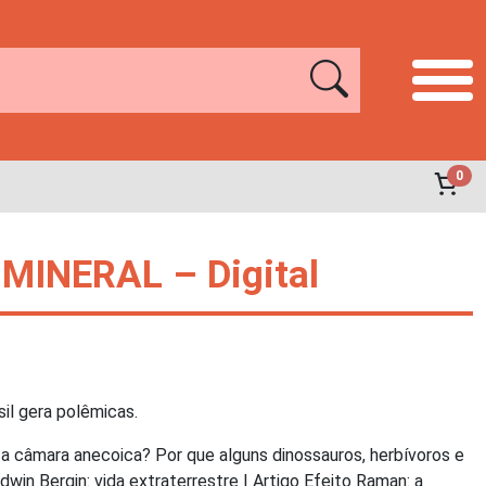
0
MINERAL – Digital
sil gera polêmicas.
 a câmara anecoica? Por que alguns dinossauros, herbívoros e
win Bergin: vida extraterrestre | Artigo Efeito Raman: a