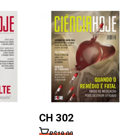
CH 302
R$
19,00