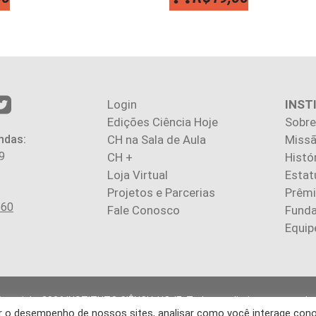
Login
INST
Edições Ciência Hoje
Sobre
ndas:
CH na Sala de Aula
Missã
9
CH +
Histó
Loja Virtual
Estat
Projetos e Parcerias
Prêm
560
Fale Conosco
Fund
Equip
Copyright 2026 INSTITUTO CIÊNCIA HOJE. Todos os direitos reservados
rar o desempenho de nossos sites, analisar como você interage con
gos publicados na revista refletem exclusivamente a opinião de seus 