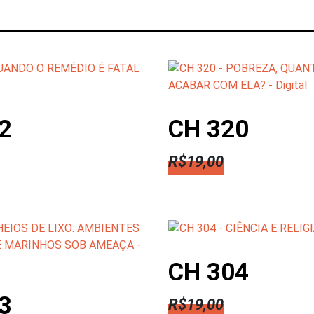
MAIS,
ATÉ
ONDE
A
TECNOLOGIA
DEVE
INTERVIR
NO
2
CH 320
ESPORTE?
-
R$
19,00
Digital
quantidade
CH 304
3
R$
19,00