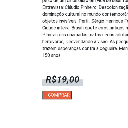
peso de um dinossauro em vida se seus fó
Entrevista: Cláudio Pinheiro: Descoloniz
dominação cultural no mundo contemporân
objetos invisíveis. Perfil: Sérgio Henrique
Cidade inteira: Brasil repete erros antigos n
Plantas das chamadas matas secas adotam 
herbívoros; Desvendando a visão: As pesqu
trazem esperanças contra a cegueira. Memór
150 anos.
R$
19,00
CH
COMPRAR
312
-
MAIS
E