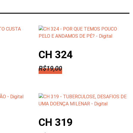
CH 324
R$
19,00
CH 319