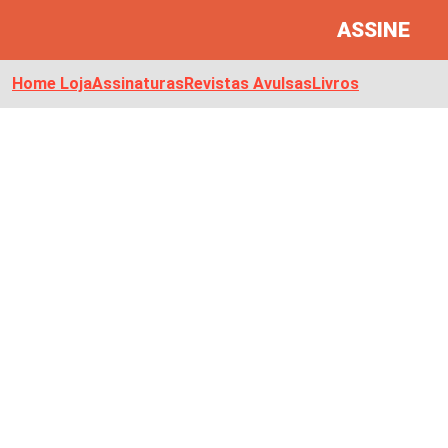
ASSINE
Home Loja
Assinaturas
Revistas Avulsas
Livros