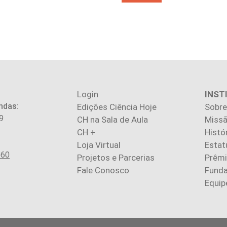
Login
INST
ndas:
Edições Ciência Hoje
Sobre
9
CH na Sala de Aula
Missã
CH +
Histó
Loja Virtual
Estat
560
Projetos e Parcerias
Prêm
Fale Conosco
Fund
Equip