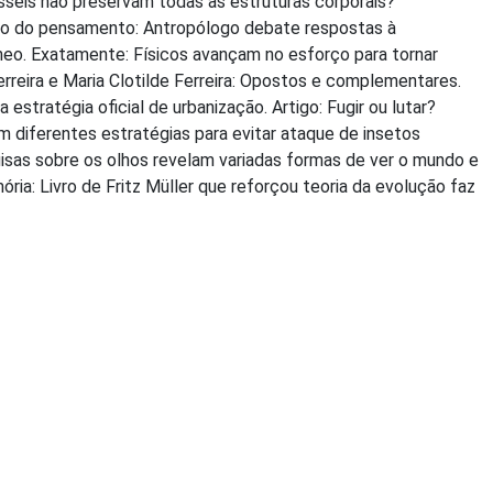
sseis não preservam todas as estruturas corporais?
ação do pensamento: Antropólogo debate respostas à
eo. Exatamente: Físicos avançam no esforço para tornar
 Ferreira e Maria Clotilde Ferreira: Opostos e complementares.
a estratégia oficial de urbanização. Artigo: Fugir ou lutar?
diferentes estratégias para evitar ataque de insetos
isas sobre os olhos revelam variadas formas de ver o mundo e
ia: Livro de Fritz Müller que reforçou teoria da evolução faz