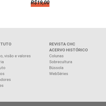
R$
19,00
ITUTO
REVISTA CHC
ACERVO HISTÓRICO
o, visão e valores
Colunas
ria
Sobrecultura
uto
Bússola
ios
WebSéries
adores
es