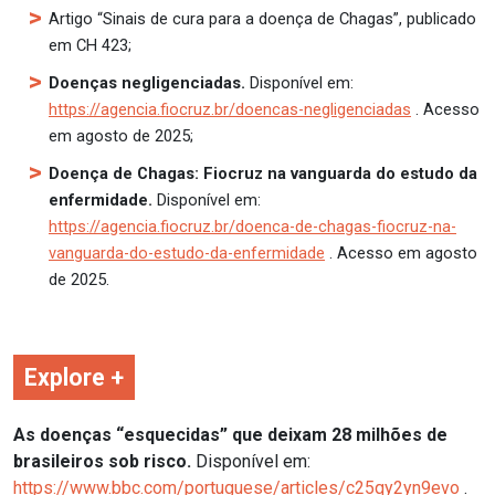
Artigo “Sinais de cura para a doença de Chagas”, publicado
em CH 423;
Doenças negligenciadas.
Disponível em:
https://agencia.fiocruz.br/doencas-negligenciadas
. Acesso
em agosto de 2025;
Doença de Chagas: Fiocruz na vanguarda do estudo da
enfermidade.
Disponível em:
https://agencia.fiocruz.br/doenca-de-chagas-fiocruz-na-
vanguarda-do-estudo-da-enfermidade
. Acesso em agosto
de 2025.
Explore +
As doenças “esquecidas” que deixam 28 milhões de
brasileiros sob risco.
Disponível em:
https://www.bbc.com/portuguese/articles/c25qy2yn9evo
.