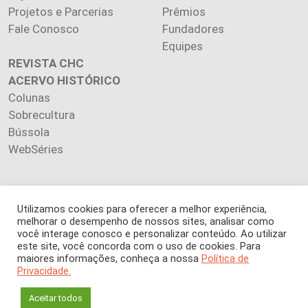
Projetos e Parcerias
Prêmios
Fale Conosco
Fundadores
Equipes
REVISTA CHC
ACERVO HISTÓRICO
Colunas
Sobrecultura
Bússola
WebSéries
Utilizamos cookies para oferecer a melhor experiência,
Copyright 2026 INSTITUTO CIÊNCIA HOJE. Todos os direitos
melhorar o desempenho de nossos sites, analisar como
você interage conosco e personalizar conteúdo. Ao utilizar
reservados.
este site, você concorda com o uso de cookies. Para
Os artigos publicados na revista refletem exclusivamente a
maiores informações, conheça a nossa
Política de
opinião de seus autores.
Privacidade.
É proibida a reprodução, integral ou parcial, do conteúdo (imagens
e textos) sem prévia autorização.
Aceitar todos