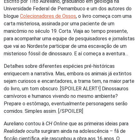
Escrito por Tito Aureliano, graduando em geologia na
Universidade Federal de Pernambuco e um dos autores do
blogue
Colecionadores de Ossos
, o livro começa com uma
carta misteriosa, assinada por uma paciente de um
manicômio no século 19. Corta. Viaja ao tempo presente,
para acompanhar uma equipe de pesquisadores e jornalistas
que vai ao Nordeste participar de uma escavação de um
misterioso fóssil de dinossauro. E aí começa a aventura…
Detalhes sobre diferentes espécies pré-históricas
enriquecem a narrativa. Mas, embora os animais já extintos
sejam curiosos e encantadores, a trama tem, na maior parte
do livro, um tom obscuro. [SPOILER ALERT!] Dinossauros
carnívoros e humanos vivendo no mesmo ambiente?
Prepare o estômago, eventualmente personagens serão
comidos. Simples assim. [/SPOILER]
Aureliano contou à
CH Online
que as primeiras ideias para
Realidade oculta
surgiram ainda na adolescência – fã de
ficção científica, ele rascunhou a obra aos 16 anos. O