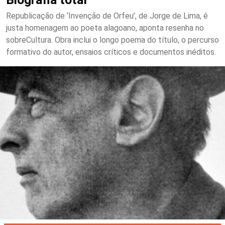
Republicação de ‘Invenção de Orfeu’, de Jorge de Lima, é
justa homenagem ao poeta alagoano, aponta resenha no
sobreCultura. Obra inclui o longo poema do título, o percurso
formativo do autor, ensaios críticos e documentos inéditos.