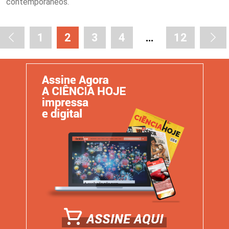
contemporâneos.
1
2
3
4
…
12