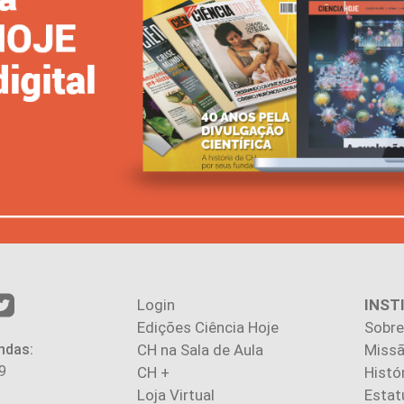
Login
INST
Edições Ciência Hoje
Sobre
ndas:
CH na Sala de Aula
Missã
9
CH +
Histó
Loja Virtual
Estat