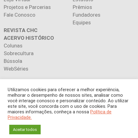
Projetos e Parcerias
Prêmios
Fale Conosco
Fundadores
Equipes
REVISTA CHC
ACERVO HISTÓRICO
Colunas
Sobrecultura
Bússola
WebSéries
Utilizamos cookies para oferecer a melhor experiência,
melhorar o desempenho de nossos sites, analisar como
Copyright 2026 INSTITUTO CIÊNCIA HOJE. Todos os direitos
você interage conosco e personalizar conteúdo. Ao utilizar
este site, você concorda com o uso de cookies. Para
reservados.
maiores informações, conheça a nossa
Política de
Os artigos publicados na revista refletem exclusivamente a
Privacidade.
opinião de seus autores.
É proibida a reprodução, integral ou parcial, do conteúdo (imagens
Aceitar todos
e textos) sem prévia autorização.