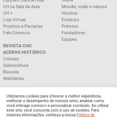
CH na Sala de Aula
Missão, visão e valores
CH +
História
Loja Virtual
Estatuto
Projetos e Parcerias
Prêmios
Fale Conosco
Fundadores
Equipes
REVISTA CHC
ACERVO HISTÓRICO
Colunas
Sobrecultura
Bússola
WebSéries
Utilizamos cookies para oferecer a melhor experiência,
melhorar o desempenho de nossos sites, analisar como
Copyright 2026 INSTITUTO CIÊNCIA HOJE. Todos os direitos
você interage conosco e personalizar conteúdo. Ao utilizar
este site, você concorda com o uso de cookies. Para
reservados.
maiores informações, conheça a nossa
Política de
Os artigos publicados na revista refletem exclusivamente a