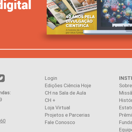
Login
INST
Edições Ciência Hoje
Sobre
ndas:
CH na Sala de Aula
Missã
9
CH +
Histó
Loja Virtual
Estat
Projetos e Parcerias
Prêm
560
Fale Conosco
Fund
Equip