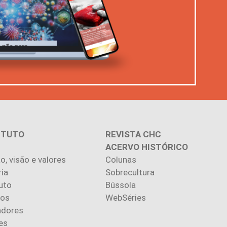
ITUTO
REVISTA CHC
ACERVO HISTÓRICO
o, visão e valores
Colunas
ria
Sobrecultura
uto
Bússola
ios
WebSéries
adores
es