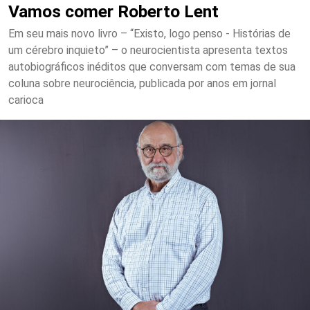
Vamos comer Roberto Lent
Em seu mais novo livro – “Existo, logo penso - Histórias de
um cérebro inquieto” – o neurocientista apresenta textos
autobiográficos inéditos que conversam com temas de sua
coluna sobre neurociência, publicada por anos em jornal
carioca