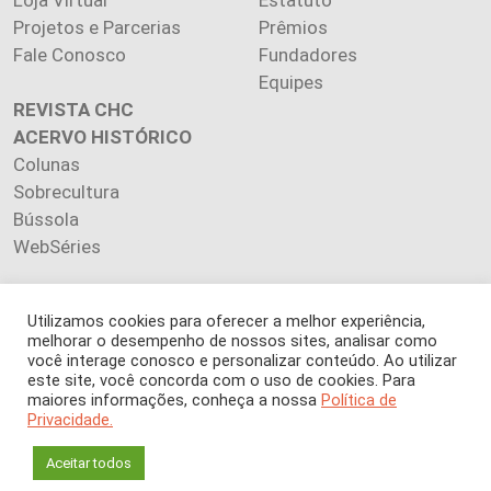
Projetos e Parcerias
Prêmios
Fale Conosco
Fundadores
Equipes
REVISTA CHC
ACERVO HISTÓRICO
Colunas
Sobrecultura
Bússola
WebSéries
Utilizamos cookies para oferecer a melhor experiência,
melhorar o desempenho de nossos sites, analisar como
Copyright 2026 INSTITUTO CIÊNCIA HOJE. Todos os direitos
você interage conosco e personalizar conteúdo. Ao utilizar
este site, você concorda com o uso de cookies. Para
reservados.
maiores informações, conheça a nossa
Política de
Os artigos publicados na revista refletem exclusivamente a
Privacidade.
opinião de seus autores.
É proibida a reprodução, integral ou parcial, do conteúdo (imagens
Aceitar todos
e textos) sem prévia autorização.