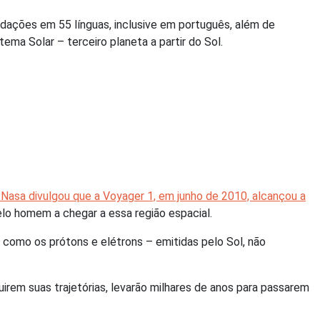
udações em 55 línguas, inclusive em português, além de
ema Solar – terceiro planeta a partir do Sol.
 Nasa divulgou que a Voyager 1, em junho de 2010, alcançou a
elo homem a chegar a essa região espacial.
 – como os prótons e elétrons – emitidas pelo Sol, não
irem suas trajetórias, levarão milhares de anos para passarem