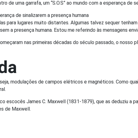
ntro de uma garrafa, um “S.O.S” ao mundo com a esperança de s
perança de sinalizarem a presença humana
as para lugares muito distantes. Algumas talvez sequer tenham
ssem a presença humana. Estou me referindo às mensagens envia
 começaram nas primeiras décadas do século passado, o nosso p
ida
ou seja, modulações de campos elétricos e magnéticos. Como qu
al.
ico escocês James C. Maxwell (1831-1879), que as deduziu a pa
es de Maxwell.