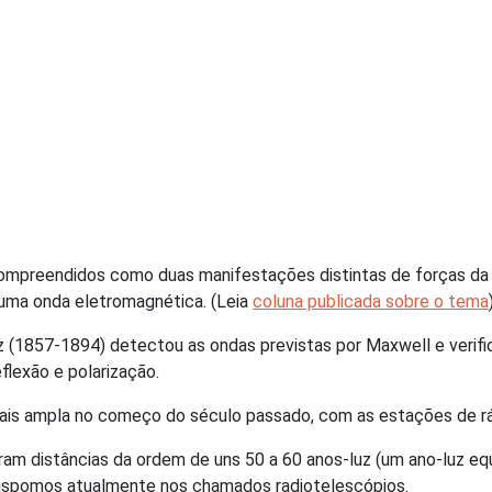
mpreendidos como duas manifestações distintas de forças da n
uma onda eletromagnética. (Leia
coluna publicada sobre o tema
tz (1857-1894) detectou as ondas previstas por Maxwell e verif
flexão e polarização.
ais ampla no começo do século passado, com as estações de rád
aram distâncias da ordem de uns 50 a 60 anos-luz (um ano-luz eq
dispomos atualmente nos chamados radiotelescópios.