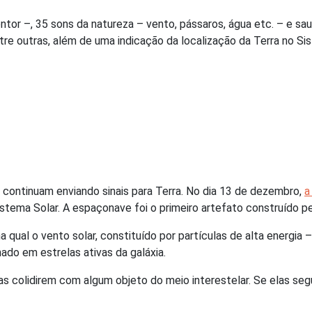
tor –, 35 sons da natureza – vento, pássaros, água etc. – e sa
e outras, além de uma indicação da localização da Terra no Sist
ontinuam enviando sinais para Terra. No dia 13 de dezembro,
a
Sistema Solar. A espaçonave foi o primeiro artefato construído p
a qual o vento solar, constituído por partículas de alta energia
nado em estrelas ativas da galáxia.
s colidirem com algum objeto do meio interestelar. Se elas segu