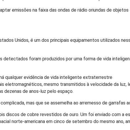
tar emissões na faixa das ondas de rádio oriundas de objetos
Estados Unidos, é um dos principais equipamentos utilizados ne
nais detectados foram produzidos por uma forma de vida intelig
á qualquer evidência de vida inteligente extraterrestre
ais eletromagnéticos, mesmo transmitidos à velocidade da luz, le
mas dezenas de anos-luz pelo espaço.
 complicada, mas que se assemelha ao arremesso de garrafas ao 
s discos de cobre revestidos de ouro. Um foi enviado com a e
espacial norte-americana em cinco de setembro do mesmo ano, a