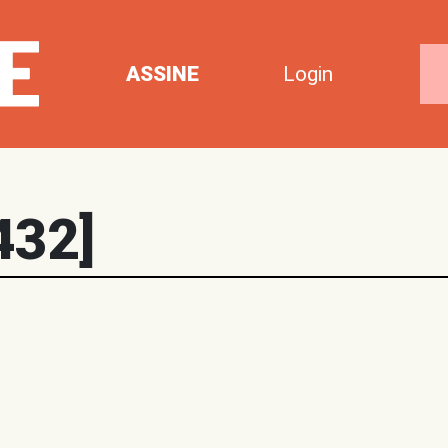
ASSINE
Login
432]