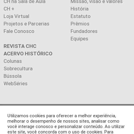
CH na Sala de Aula
Missão, visão e valores
CH +
História
Loja Virtual
Estatuto
Projetos e Parcerias
Prêmios
Fale Conosco
Fundadores
Equipes
REVISTA CHC
ACERVO HISTÓRICO
Colunas
Sobrecultura
Bússola
WebSéries
Copyright 2026 INSTITUTO CIÊNCIA HOJE. Todos os direitos
Utilizamos cookies para oferecer a melhor experiência,
reservados.
melhorar o desempenho de nossos sites, analisar como
você interage conosco e personalizar conteúdo. Ao utilizar
Os artigos publicados na revista refletem exclusivamente a
este site, você concorda com o uso de cookies. Para
opinião de seus autores.