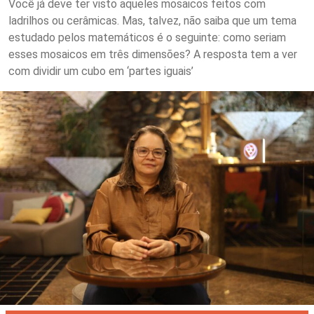
Você já deve ter visto aqueles mosaicos feitos com
ladrilhos ou cerâmicas. Mas, talvez, não saiba que um tema
estudado pelos matemáticos é o seguinte: como seriam
esses mosaicos em três dimensões? A resposta tem a ver
com dividir um cubo em ‘partes iguais’