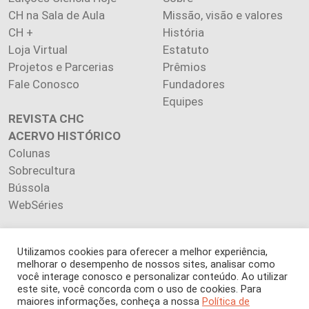
CH na Sala de Aula
Missão, visão e valores
CH +
História
Loja Virtual
Estatuto
Projetos e Parcerias
Prêmios
Fale Conosco
Fundadores
Equipes
REVISTA CHC
ACERVO HISTÓRICO
Colunas
Sobrecultura
Bússola
WebSéries
Utilizamos cookies para oferecer a melhor experiência,
melhorar o desempenho de nossos sites, analisar como
Copyright 2026 INSTITUTO CIÊNCIA HOJE. Todos os direitos
você interage conosco e personalizar conteúdo. Ao utilizar
este site, você concorda com o uso de cookies. Para
reservados.
maiores informações, conheça a nossa
Política de
Os artigos publicados na revista refletem exclusivamente a