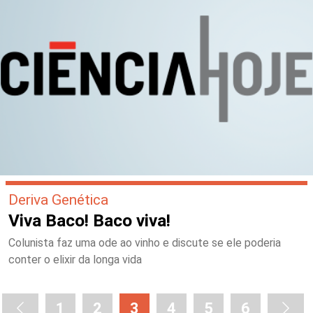
Deriva Genética
Viva Baco! Baco viva!
Colunista faz uma ode ao vinho e discute se ele poderia
conter o elixir da longa vida
1
2
3
4
5
6