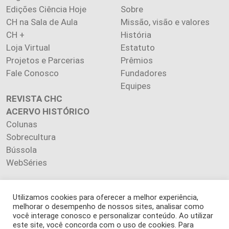
Edições Ciência Hoje
Sobre
CH na Sala de Aula
Missão, visão e valores
CH +
História
Loja Virtual
Estatuto
Projetos e Parcerias
Prêmios
Fale Conosco
Fundadores
Equipes
REVISTA CHC
ACERVO HISTÓRICO
Colunas
Sobrecultura
Bússola
WebSéries
Utilizamos cookies para oferecer a melhor experiência,
melhorar o desempenho de nossos sites, analisar como
Copyright 2026 INSTITUTO CIÊNCIA HOJE. Todos os direitos
você interage conosco e personalizar conteúdo. Ao utilizar
este site, você concorda com o uso de cookies. Para
reservados.