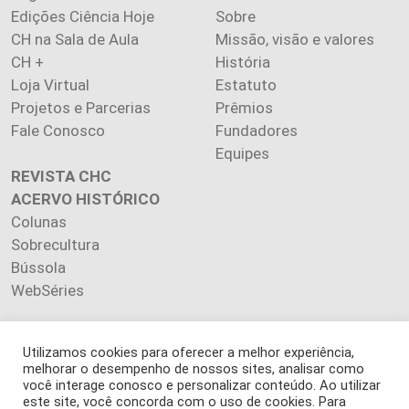
Edições Ciência Hoje
Sobre
CH na Sala de Aula
Missão, visão e valores
CH +
História
Loja Virtual
Estatuto
Projetos e Parcerias
Prêmios
Fale Conosco
Fundadores
Equipes
REVISTA CHC
ACERVO HISTÓRICO
Colunas
Sobrecultura
Bússola
WebSéries
Utilizamos cookies para oferecer a melhor experiência,
melhorar o desempenho de nossos sites, analisar como
Copyright 2026 INSTITUTO CIÊNCIA HOJE. Todos os direitos
você interage conosco e personalizar conteúdo. Ao utilizar
este site, você concorda com o uso de cookies. Para
reservados.