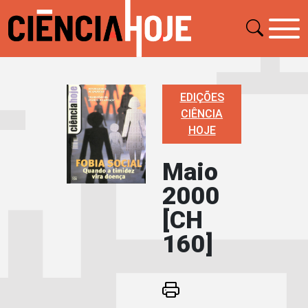
EDIÇÕES
CIÊNCIA
HOJE
Maio
2000
[CH
160]