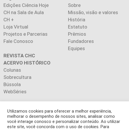
Edições Ciência Hoje
Sobre
CH na Sala de Aula
Missão, visão e valores
CH +
História
Loja Virtual
Estatuto
Projetos e Parcerias
Prêmios
Fale Conosco
Fundadores
Equipes
REVISTA CHC
ACERVO HISTÓRICO
Colunas
Sobrecultura
Bússola
WebSéries
Utilizamos cookies para oferecer a melhor experiência,
melhorar o desempenho de nossos sites, analisar como
Copyright 2026 INSTITUTO CIÊNCIA HOJE. Todos os direitos
você interage conosco e personalizar conteúdo. Ao utilizar
este site, você concorda com o uso de cookies. Para
reservados.