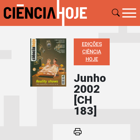
EDIÇÕES
CIÊNCIA
HOJE
Junho
2002
[CH
183]